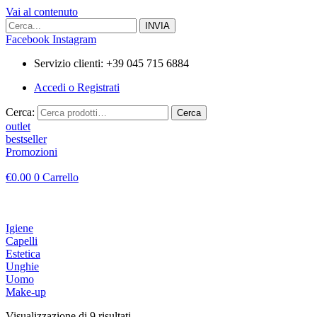
Vai al contenuto
Facebook
Instagram
Servizio clienti: +39 045 715 6884
Accedi o Registrati
Cerca:
Cerca
outlet
bestseller
Promozioni
€
0.00
0
Carrello
Igiene
Capelli
Estetica
Unghie
Uomo
Make-up
Visualizzazione di 9 risultati