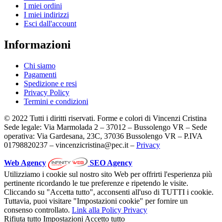
I miei ordini
I miei indirizzi
Esci dall'account
Informazioni
Chi siamo
Pagamenti
Spedizione e resi
Privacy Policy
Termini e condizioni
© 2022 Tutti i diritti riservati. Forme e colori di Vincenzi Cristina
Sede legale: Via Marmolada 2 – 37012 – Bussolengo VR – Sede
operativa: Via Gardesana, 23C, 37036 Bussolengo VR – P.IVA
01798820237 – vincenzicristina@pec.it –
Privacy
Web Agency
SEO Agency
Utilizziamo i cookie sul nostro sito Web per offrirti l'esperienza più
pertinente ricordando le tue preferenze e ripetendo le visite.
Cliccando su "Accetta tutto", acconsenti all'uso di TUTTI i cookie.
Tuttavia, puoi visitare "Impostazioni cookie" per fornire un
consenso controllato.
Link alla Policy Privacy
Rifiuta tutto
Impostazioni
Accetto tutto