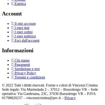
Estetica
Account
Il mio account
I miei dati
I miei ordini
I miei indirizzi
Esci dall'account
Informazioni
Chi siamo
Pagamenti
Spedizione e resi
Privacy Policy
Termini e condizioni
© 2022 Tutti i diritti riservati. Forme e colori di Vincenzi Cristina
Sede legale: Via Marmolada 2 – 37012 – Bussolengo VR – Sede
operativa: Via Gardesana, 23C, 37036 Bussolengo VR – P.IVA
01798820237 – vincenzicristina@pec.it –
Privacy